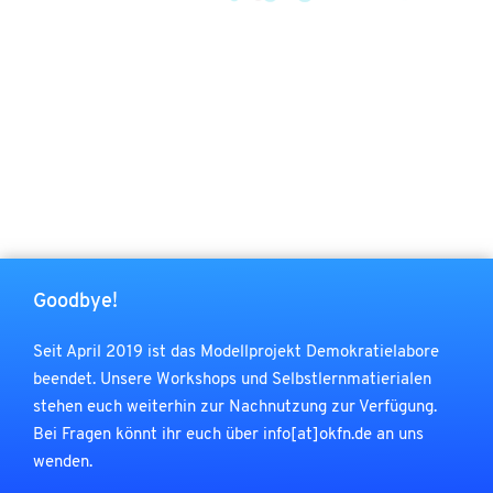
Goodbye!
Seit April 2019 ist das Modellprojekt Demokratielabore
beendet. Unsere Workshops und Selbstlernmatierialen
stehen euch weiterhin zur Nachnutzung zur Verfügung.
Bei Fragen könnt ihr euch über info[at]okfn.de an uns
wenden.