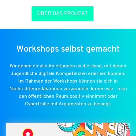
ÜBER DAS PROJEKT
Workshops selbst gemacht
Wir geben dir alle Anleitungen an die Hand, mit denen
Jugendliche digitale Kompetenzen erlernen können.
Im Rahmen der Workshops können sie sich in
Nachrichtenredaktionen verwandeln, lernen wie man
den öffentlichen Raum positiv einnimmt oder
Cybertrolle mit Argumenten zu besiegt.