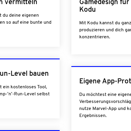
h vermitteln
Gamedesign für 
Kodu
st du deine eigenen
n so auf eine bunte und
Mit Kodu kannst du ganz 
produzieren und dich ga
konzentrieren.
Run-Level bauen
Eigene App-Pro
t ein kostenloses Tool,
mp-’n’-Run-Level selbst
Du möchtest eine eigene
Verbesserungsvorschläg
nutze Marvel-App und k
Ergebnissen.